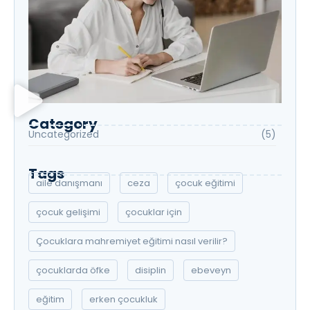
Category
Uncategorized
(5)
Tags
aile danışmanı
ceza
çocuk eğitimi
çocuk gelişimi
çocuklar için
Çocuklara mahremiyet eğitimi nasıl verilir?
çocuklarda öfke
disiplin
ebeveyn
eğitim
erken çocukluk