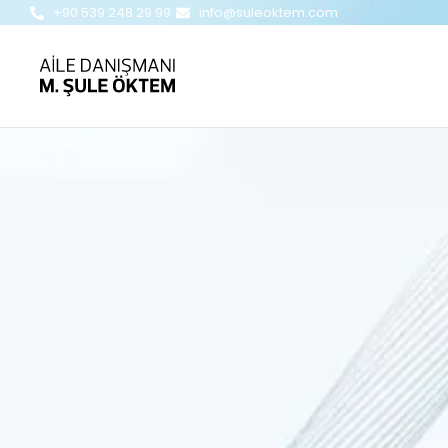
‪+90 539 248 29 99
info@suleoktem.com