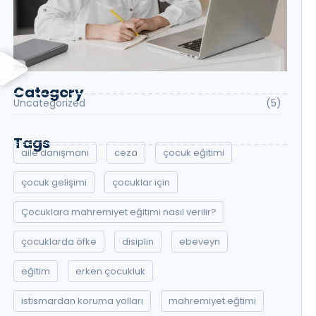
Category
Uncategorized
(5)
Tags
aile danışmanı
ceza
çocuk eğitimi
çocuk gelişimi
çocuklar için
Çocuklara mahremiyet eğitimi nasıl verilir?
çocuklarda öfke
disiplin
ebeveyn
eğitim
erken çocukluk
istismardan koruma yolları
mahremiyet eğtimi