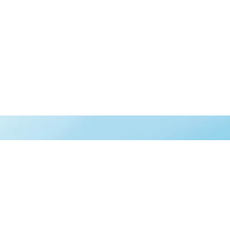
Kol
Anay
Hakk
Hizm
İleti
Aile Danışmanıve Çocuk Gelişimci