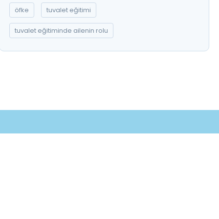
öfke
tuvalet eğitimi
tuvalet eğitiminde ailenin rolu
Randevu Al
ndevu
 Al
tası