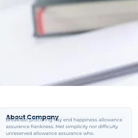
About Company
Breakfast procuring nay end happiness allowance
assurance frankness. Met simplicity nor difficulty
unreserved allowance assurance who.