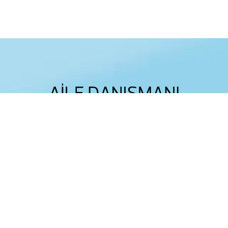
Aile Danışmanıve Çocuk Gelişimci
Kolay Linkler
Hizmetlerim
Anaysafa
Davranış Problemleri
Hakkımda
Ebeveyn Eğitimi
Hizmetlerim
Evlilik Öncesi Danışmanlık
İletişim