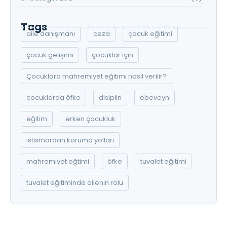
Tags
aile danışmanı
ceza
çocuk eğitimi
çocuk gelişimi
çocuklar için
Çocuklara mahremiyet eğitimi nasıl verilir?
çocuklarda öfke
disiplin
ebeveyn
eğitim
erken çocukluk
istismardan koruma yolları
mahremiyet eğtimi
öfke
tuvalet eğitimi
tuvalet eğitiminde ailenin rolu